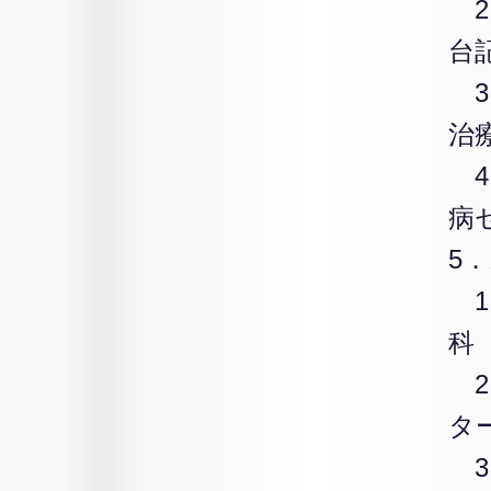
2
台
3
治
4）
病
5
1
科
2
タ
3