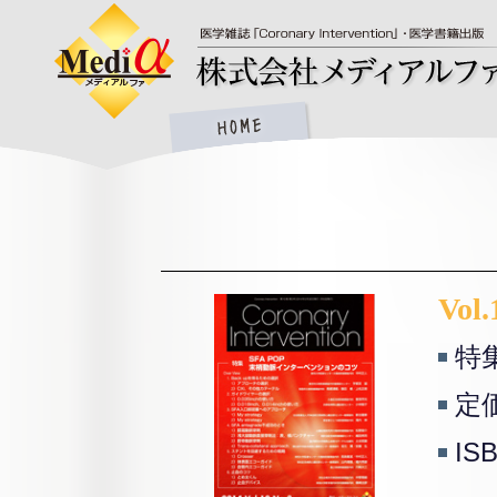
Vol.
特
定価
IS