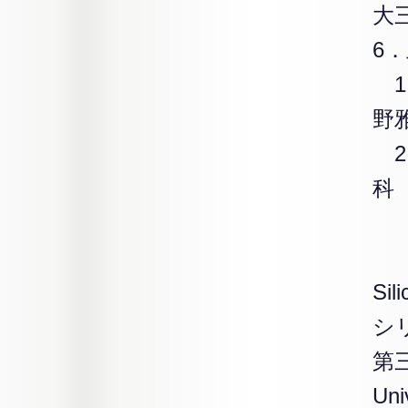
大
6
1
野
2
科
Si
シ
第
Un