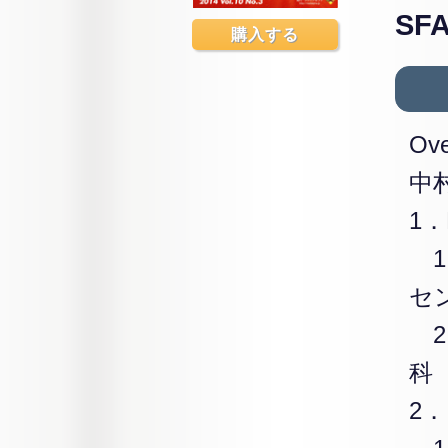
SF
購入する
O
中
1．
1
セ
2
科
2