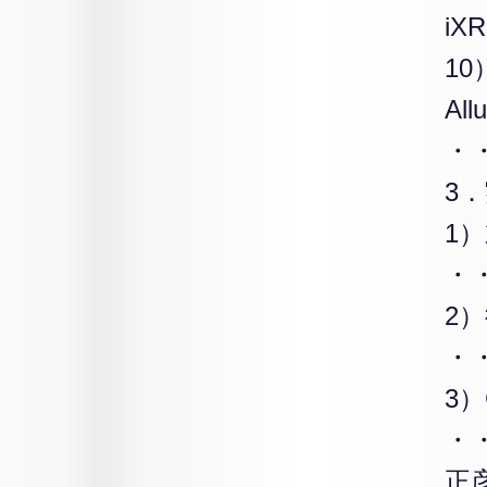
i
1
Al
・
3
1
・
2
・
3
・
正