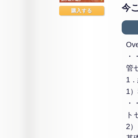
今
購入する
Ove
・
管
1
1
・
ト
2