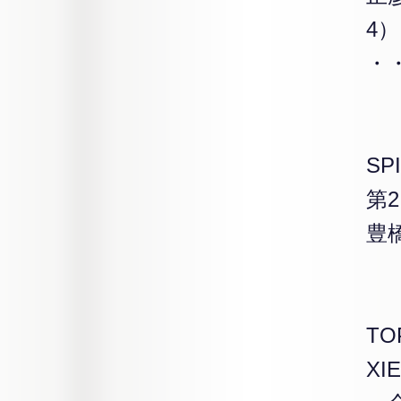
4
・
SP
第
豊
TOP
X