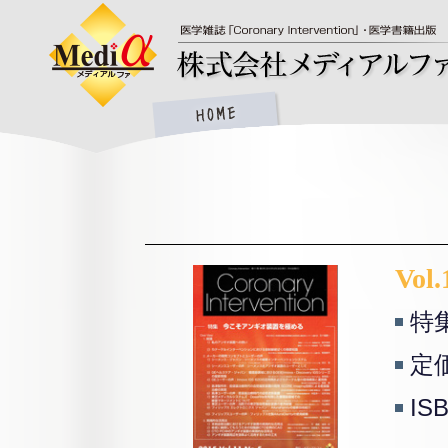
Vol.
特
定価
IS