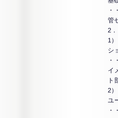
基
・
管
2
1
シ
・
イ
ト
2
ユ
・