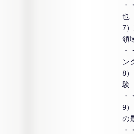
・
也
7
領
・
ン
8
験
・
9）
の
・