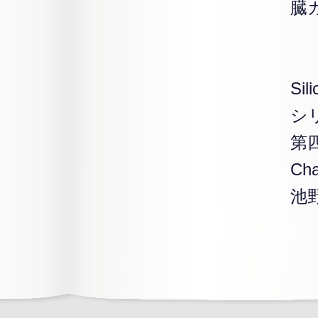
臓
Si
シ
第
Ch
池