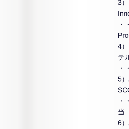
3
In
・・
Pr
4）
テ
・
5
SC
・
当
6