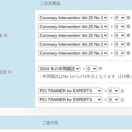
ご注文商品
×
冊
×
冊
注文
※
×
冊
×
冊
×
冊
×
件
ご注文
※
〔年間購読はNo.1からの1年分となります（計6冊
×
点
×
点
ご送付先