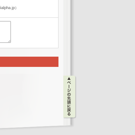
lpha.jp）