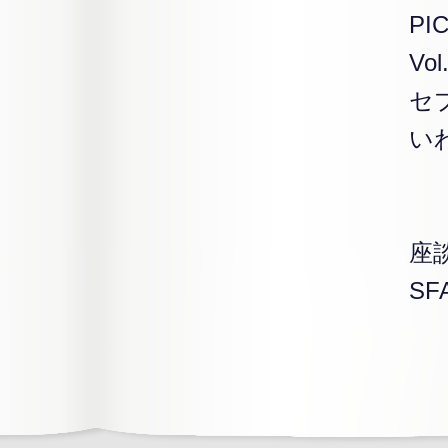
PI
V
セ
い
座
S