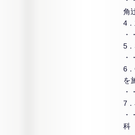
・
角
4
・
5．
・
6．
を
・
7
・
科