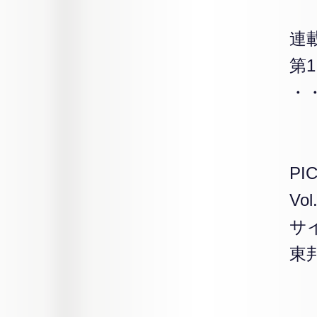
連
第
・
PI
V
サ
東