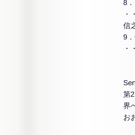
8
・
信
9
・
Sen
第
界
お