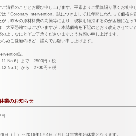
すご清祥のこととお慶び申し上げます。平素よりご愛読賜り厚くお礼申
は「Coronary Intervention」誌につきまして11年間にわたって
たが，昨今の原材料費の高騰等により，現状を維持するのが困難になっ
は，大変恐縮ではございますが，本誌価格を下記のとおり改定させてい
察の上，なにとぞご了承くださいますようお願い申し上げます。
わらぬご愛顧のほど，謹んでお願い申し上げます。
tervention誌
l.11 No.6）まで 2500円＋税
l.12 No.1）から 2700円＋税
休業のお知らせ
2日
2月26日（土）～2016年1月4日（月）は年末年始休業となります。