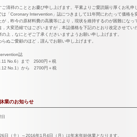
すご清祥のこととお慶び申し上げます。平素よりご愛読賜り厚くお礼申
は「Coronary Intervention」誌につきまして11年間にわたって
たが，昨今の原材料費の高騰等により，現状を維持するのが困難になっ
は，大変恐縮ではございますが，本誌価格を下記のとおり改定させてい
察の上，なにとぞご了承くださいますようお願い申し上げます。
わらぬご愛顧のほど，謹んでお願い申し上げます。
tervention誌
l.11 No.6）まで 2500円＋税
l.12 No.1）から 2700円＋税
休業のお知らせ
2日
2月26日（土）～2016年1月4日（月）は年末年始休業となります。