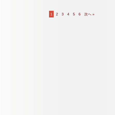
1
2
3
4
5
6
次へ »