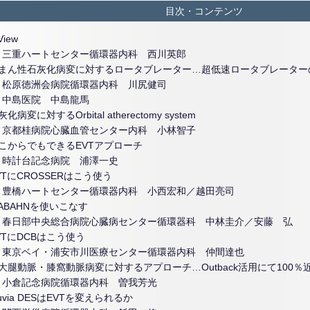
目次・コンテンツ
View
・三重ハートセンター循環器内科 西川英郎
びまん性石灰化病変に対するロータブレーター…超低速ロータブレーター
・松原徳洲会病院循環器内科 川尻健司
・中島医院 中島龍馬
化病変に対するOrbital atherectomy system
・京都桂病院心臓血管センター内科 小林智子
こからでもできるEVTアプローチ
・時計台記念病院 浦澤一史
VTにCROSSERはこう使う
・豊橋ハートセンター循環器内科 小西宏和／越田亮司
IABAHNを使いこなす
・春日部中央総合病院心臓病センター循環器科 中林圭介／安藤 弘
VTにDCBはこう使う
・東京ベイ・浦安市川医療センター循環器内科 仲間達也
大腿動脈・膝窩動脈病変に対するアプローチ…Outback活用にて100
・小倉記念病院循環器内科 曽我芳光
luvia DESはEVTを変えられるか