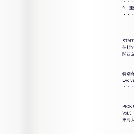
・・
9．
・・
・・・O
START
信頼で
関西
特別
Evolv
・・
PICK
Vol
東海