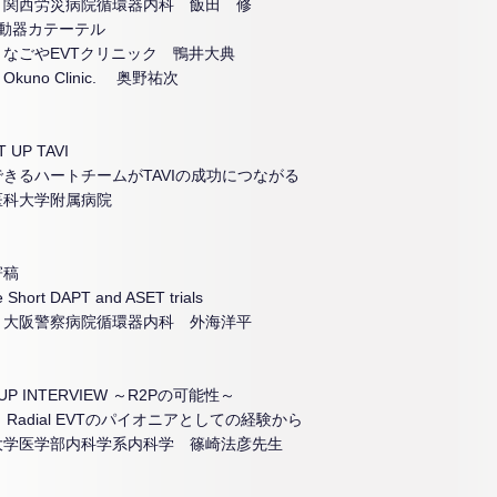
・関西労災病院循環器内科 飯田 修
運動器カテーテル
・なごやEVTクリニック 鴨井大典
kuno Clinic. 奥野祐次
 UP TAVI
きるハートチームがTAVIの成功につながる
医科大学附属病院
寄稿
e Short DAPT and ASET trials
・大阪警察病院循環器内科 外海洋平
 UP INTERVIEW ～R2Pの可能性～
.3 Radial EVTのパイオニアとしての経験から
大学医学部内科学系内科学 篠崎法彦先生