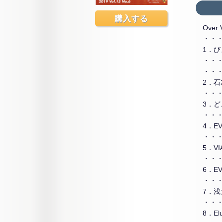
購入する
Over 
・・
1．
・・
・・
2．石灰
・・
3．ど
・・
4．E
・・
5．V
・・
6．E
・・
7．浅
・・
8．E