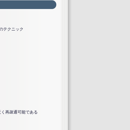
のテクニック
％近く再疎通可能である