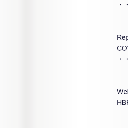
・
Rep
C
・・
We
H