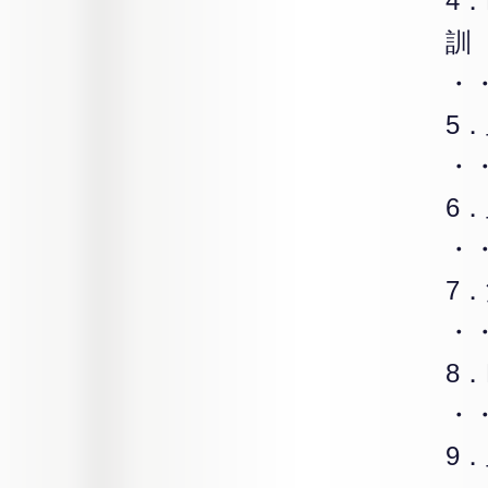
4
訓
・
5
・
6
・
7
・
8．
・
9