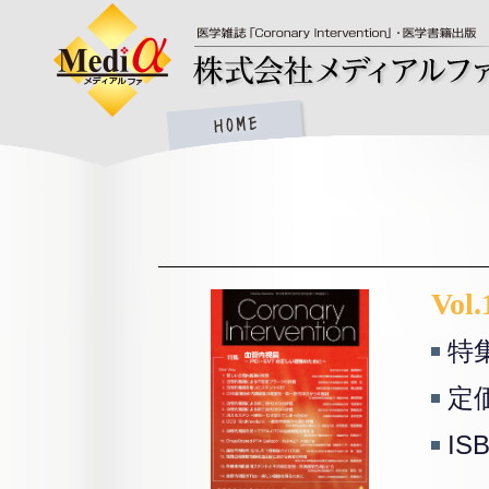
Vol.
特
定価
IS