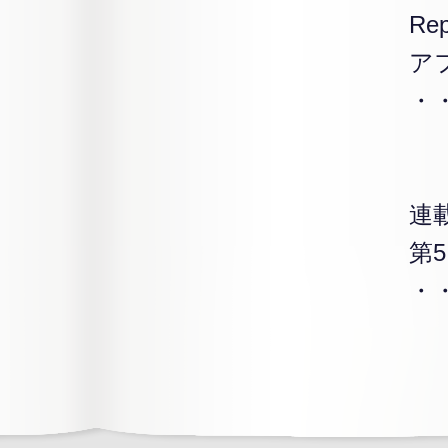
Rep
ア
・・
連
第
・