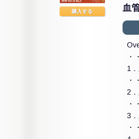
血管
購入する
Ove
・
1
・
2
・
3
・