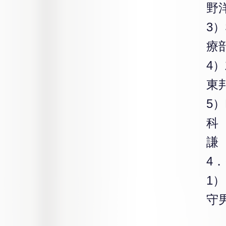
野
3）
療
4）
東
5
科
謙
4
1）
守