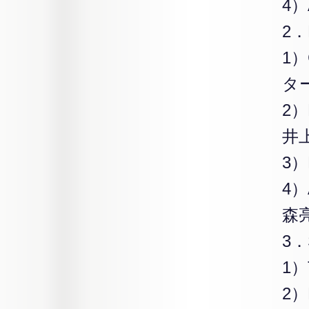
4）
2．E
1
タ
2
井
3
4）
森
3．S
1
2）M