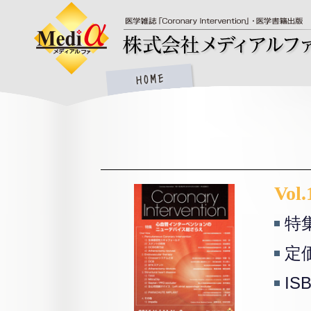
Vol.
特
定価
IS