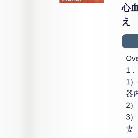
心
え
O
1．P
1
器
2
3
妻