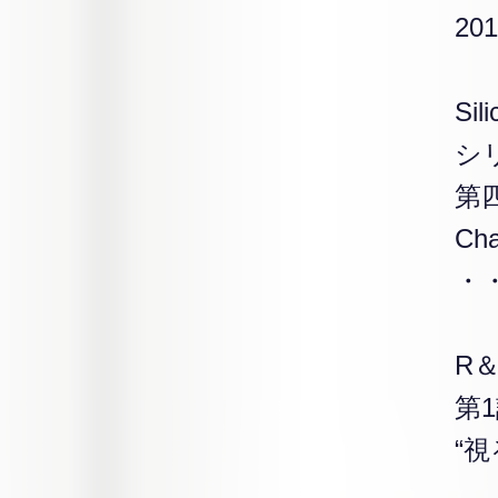
20
Si
シ
第
Ch
・・
R
第
“視