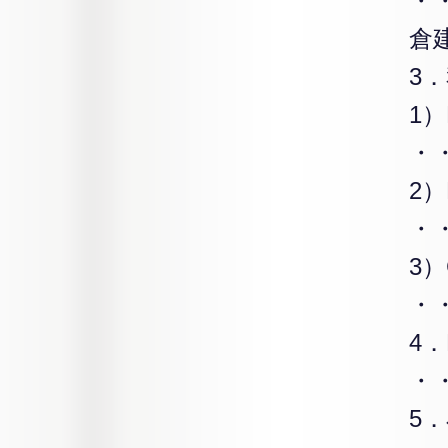
・
倉
3
1
・
2
・
3）
・
4
・
5