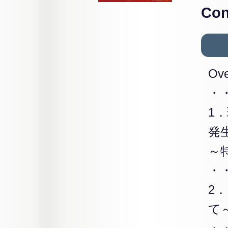
Con
Ove
・
1
発
～
・
2
て