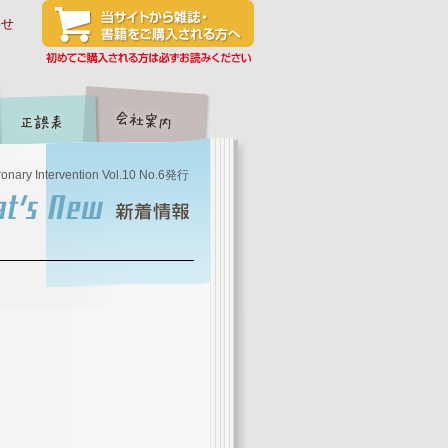
わせ
onary Intervention Vol.10 No.6発行