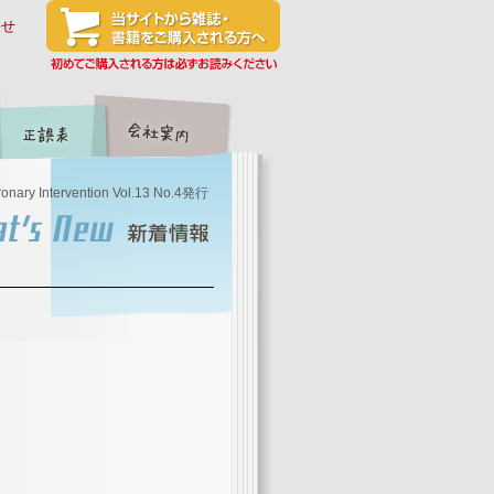
わせ
onary Intervention Vol.13 No.4発行